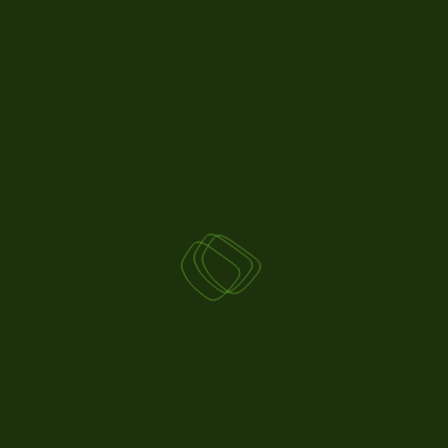
DÉCOUVREZ AUSSI
23.07
2026
ACTUS AGRICOLES
PLANTATIONS VITICOLES : LES
AUTORISATIONS ARRIVANT À
ÉCHÉANCE EN 2026 PROLONGÉES
D’UN AN