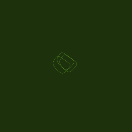
po…
EN SAVOIR PLUS
23.07
2026
ACTUS AGRICOLES
LOI D’URGENCE : UN TEXTE ADOPTÉ
DE JUSTESSE APRÈS DES MOIS DE