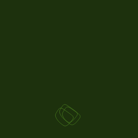
PLANTATIONS VITICOLES : LES
AUTORISATIONS ARRIVANT À
ÉCHÉANCE EN 2026 PROLONGÉES
D’UN AN
Face aux difficultés persistantes du
marché vitivinicole européen, le
ministère de l'Agriculture accorde une
année supplémentaire aux viticulteurs
po…
EN SAVOIR PLUS