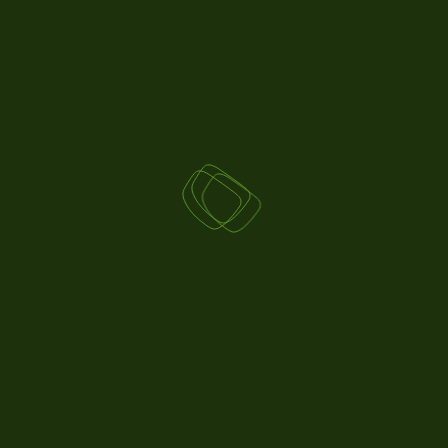
CHOISIR UNE STRUCTURE JURIDIQUE ADAPTÉE
Étudier les avantages/inconvénients, selon
votre projet et vos besoins, entre
entreprise
individuelle, (EARL), GAEC, SCEA, SARL, SAS
,
etc.
Intégrer la fiscalité et la protection du
patrimoine dans le choix (ex. :
IS vs IR
).
Prévoir une possible
évolution de la forme
sociétaire
pour intégrer un associé,
transmettre, diversifier.
DÉFINIR SON STATUT SOCIAL ET ANTICIPER SA
RÉMUNÉRATION
Choisir entre
chef d’exploitation, salarié